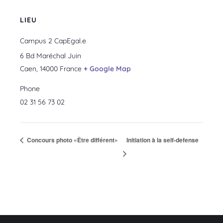
LIEU
Campus 2 CapEgal.e
6 Bd Maréchal Juin
Caen
,
14000
France
+ Google Map
Phone
02 31 56 73 02
Concours photo «Être différent»
Initiation à la self-defense