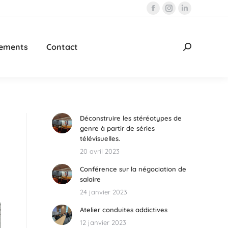
La
La
La
page
page
page
Facebook
Instagram
LinkedIn
ements
Contact
Recherche
s'ouvre
s'ouvre
s'ouvre
:
dans
dans
dans
une
une
une
nouvelle
nouvelle
nouvelle
fenêtre
fenêtre
fenêtre
Déconstruire les stéréotypes de
genre à partir de séries
télévisuelles.
20 avril 2023
Conférence sur la négociation de
salaire
24 janvier 2023
Atelier conduites addictives
12 janvier 2023