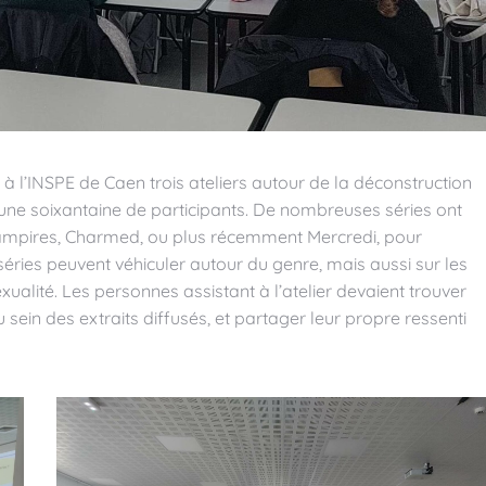
u à l’INSPE de Caen trois ateliers autour de la déconstruction
ne soixantaine de participants. De nombreuses séries ont
 vampires, Charmed, ou plus récemment Mercredi, pour
séries peuvent véhiculer autour du genre, mais aussi sur les
xualité. Les personnes assistant à l’atelier devaient trouver
sein des extraits diffusés, et partager leur propre ressenti