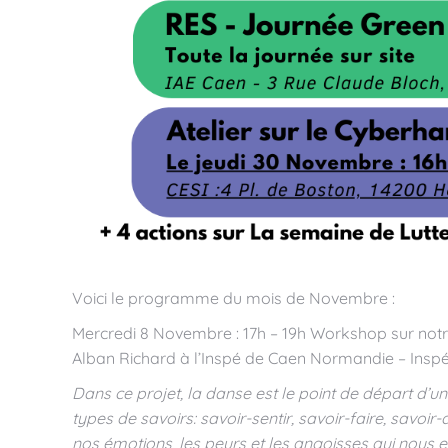
Voici le programme du mois de Novembre :
Mercredi 8 Novembre : 17h – 19h Workshop sur notr
Alban Richard à l’Inspé de Caen Normandie – Insp
Dans ce projet, la danse est le point de départ d’u
types de savoirs: savoir-sentir, savoir-faire, savo
nos émotions, les peurs et les angoisses qui nous 