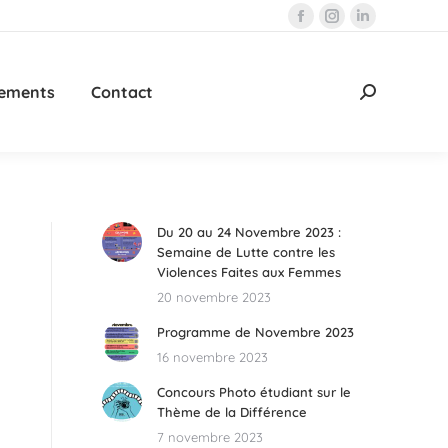
La
La
La
page
page
page
Facebook
Instagram
LinkedIn
ements
Contact
Recherche
s'ouvre
s'ouvre
s'ouvre
:
dans
dans
dans
une
une
une
nouvelle
nouvelle
nouvelle
fenêtre
fenêtre
fenêtre
Du 20 au 24 Novembre 2023 :
Semaine de Lutte contre les
Violences Faites aux Femmes
20 novembre 2023
Programme de Novembre 2023
16 novembre 2023
Concours Photo étudiant sur le
Thème de la Différence
7 novembre 2023