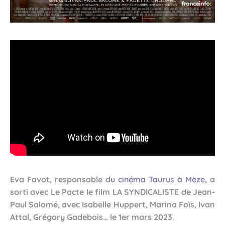
Eva Favot, responsable du
cinéma Taurus à Mèze
, a
sorti avec Le Pacte le film LA SYNDICALISTE de Jean-
Paul Salomé, avec Isabelle Huppert, Marina Foïs, Ivan
Attal, Grégory Gadebois… le 1er mars 2023.